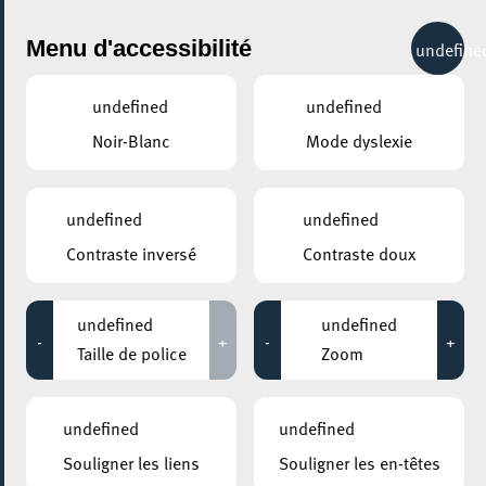
City Life
Menu d'accessibilité
undefine
undefined
undefined
Noir-Blanc
Mode dyslexie
GENRE
TOUS
undefined
undefined
Contraste inversé
Contraste doux
LIEUX
Tous
undefined
undefined
-
+
-
+
Taille de police
Zoom
02 septembre 2020
undefined
undefined
Don’t Look Back
Souligner les liens
Souligner les en-têtes
23:30