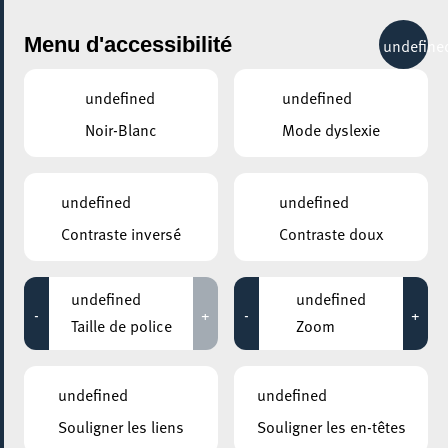
City Life
Menu d'accessibilité
undefine
undefined
undefined
Noir-Blanc
Mode dyslexie
undefined
undefined
Contraste inversé
Contraste doux
undefined
undefined
-
+
-
+
Taille de police
Zoom
undefined
undefined
Souligner les liens
Souligner les en-têtes
AJOUTER À ICAL