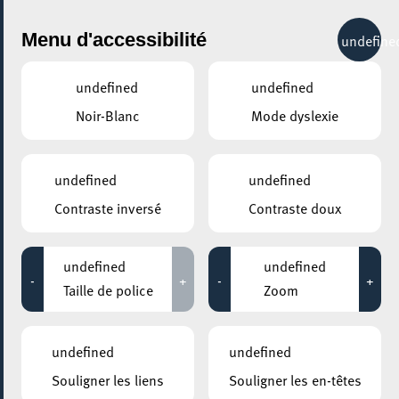
City Life
Menu d'accessibilité
undefine
undefined
undefined
Noir-Blanc
Mode dyslexie
GENRE
TOUS
undefined
undefined
Contraste inversé
Contraste doux
LIEUX
Tous
undefined
undefined
-
+
-
+
Taille de police
Zoom
13 août 2026
undefined
undefined
KONSCHTHAL ESCH
Souligner les liens
Souligner les en-têtes
Groovy Thursdays