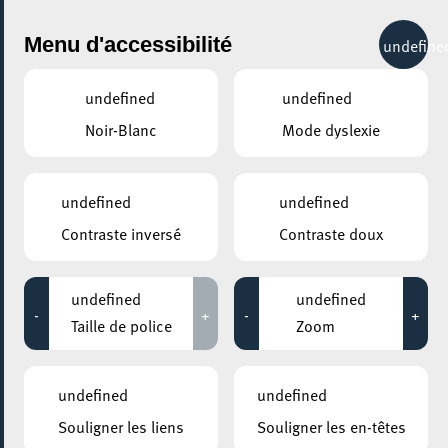
City Life
Menu d'accessibilité
undefine
undefined
undefined
Noir-Blanc
Mode dyslexie
undefined
undefined
Contraste inversé
Contraste doux
undefined
undefined
-
+
-
+
Taille de police
Zoom
undefined
undefined
AJOUTER À ICAL
Souligner les liens
Souligner les en-têtes
PARTAGER L'ÉVENEMENT