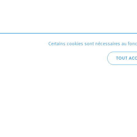
Certains cookies sont nécessaires au fonct
TOUT ACC
Accueil téléphoni
+352 2754 1
CONTACTEZ
VILLE D’E