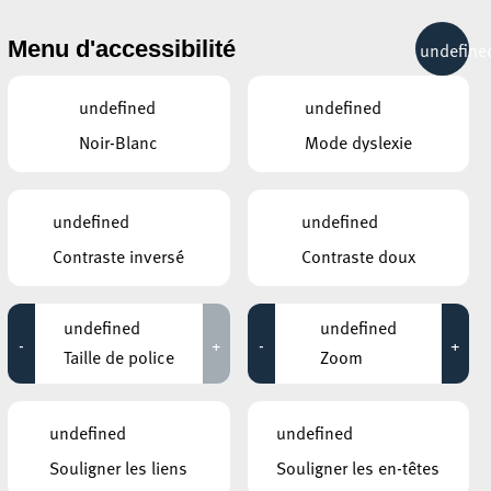
& RÉCRÉATION
MOBILITÉ
TOURIST INFO
Menu d'accessibilité
undefine
21°C
undefined
undefined
Noir-Blanc
Mode dyslexie
undefined
undefined
Contraste inversé
Contraste doux
COMMENT Y ACCÉDER
PLUS D'INFORMATIONS
undefined
undefined
-
+
-
+
Taille de police
Zoom
85, rue de l'Alzette
L-4011 Esch-sur-Alzette
Luxembourg
Tél.: +352 54 16 37
undefined
undefined
Souligner les liens
Souligner les en-têtes
Prendre contact