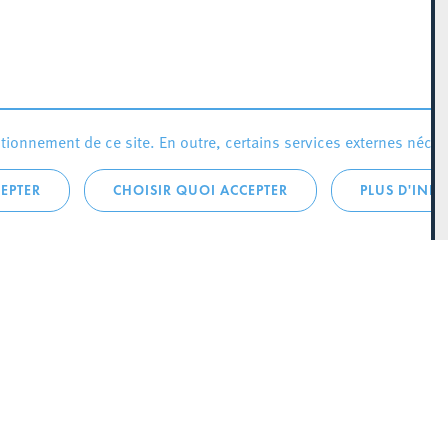
ionnement de ce site. En outre, certains services externes néces
EPTER
CHOISIR QUOI ACCEPTER
PLUS D'INF
que:
City Life
Actualités
 LA
Agenda
SCH