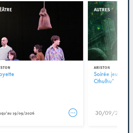
ÉÂTRE
AUTRES
ISTON
ARISTON
yette
Soirée jeu de rôl
Cthulhu"
30/09/2026
squ'au 19/09/2026