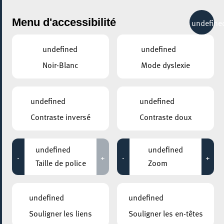
City Life
Menu d'accessibilité
undefine
undefined
undefined
Noir-Blanc
Mode dyslexie
undefined
undefined
Contraste inversé
Contraste doux
undefined
undefined
-
+
-
+
Taille de police
Zoom
undefined
undefined
AJOUTER À ICAL
Souligner les liens
Souligner les en-têtes
PARTAGER L'ÉVENEMENT