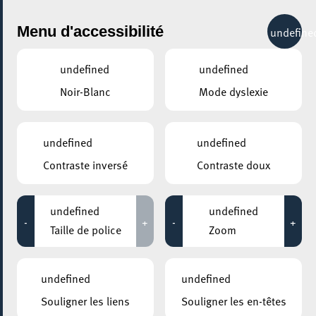
City Life
Menu d'accessibilité
undefine
undefined
undefined
Noir-Blanc
Mode dyslexie
Belval
undefined
undefined
Belval, un monument – mais surtout un site
Contraste inversé
Contraste doux
d’avenir
Les hauts fourneaux de Belval (A & B) sont les deux
undefined
undefined
-
+
-
+
derniers hauts fourneaux du Grand-Duché de Luxembourg,
Taille de police
Zoom
même s’ils ne sont plus opérationnels. Ils témoignent
d’une période importante de l’histoire du pays, de son
émancipation économique et de l’émergence d’une nation
undefined
undefined
portée par le développement de l’industrie sidérurgique.
Souligner les liens
Souligner les en-têtes