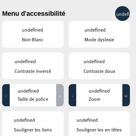
& RÉCRÉATION
MOBILITÉ
TOURIST INFO
Menu d'accessibilité
undefine
19°C
undefined
undefined
Noir-Blanc
Mode dyslexie
undefined
undefined
Contraste inversé
Contraste doux
CONTACTS
Circulation
undefined
undefined
2, rue de l'Ecole
-
+
-
+
L-4103
Esch-sur-Alzette
Taille de police
Zoom
+352 2754 3470
Prendre contact
undefined
undefined
Souligner les liens
Souligner les en-têtes
LIENS