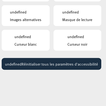
TICE
Mobilitéit
undefined
undefined
CFL
Images alternatives
Masque de lecture
undefined
undefined
Curseur blanc
Curseur noir
undefined
Réinitialiser tous les paramètres d'accessibilité