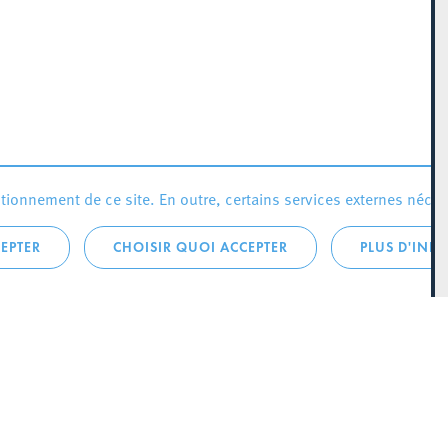
ionnement de ce site. En outre, certains services externes néces
EPTER
CHOISIR QUOI ACCEPTER
PLUS D'INF
que:
City Life