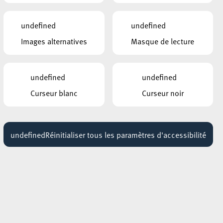
Téléchargez la brochure !
undefined
undefined
LIENS
Images alternatives
Masque de lecture
Inscription en ligne
undefined
undefined
Curseur blanc
Curseur noir
undefined
Réinitialiser tous les paramètres d'accessibilité