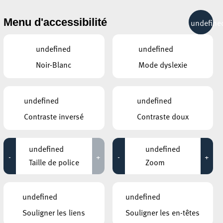
& RÉCRÉATION
MOBILITÉ
TOURIST INFO
Menu d'accessibilité
undefine
11°C
undefined
undefined
Noir-Blanc
Mode dyslexie
undefined
undefined
Contraste inversé
Contraste doux
CONTACTS
Service des Sports
undefined
undefined
34, Boulevard Hubert Clément
-
+
-
+
L-4064
Esch-sur-Alzette
Taille de police
Zoom
+352 26 54 34 34
Prendre contact
undefined
undefined
Souligner les liens
Souligner les en-têtes
DOCUMENTS