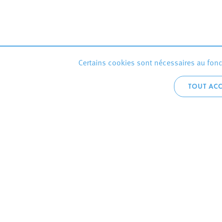
Certains cookies sont nécessaires au fonct
TOUT ACC
Accueil téléphoni
+352 2754 1
CONTACTEZ
VILLE D’E