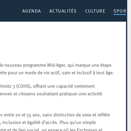
AGENDA
ACTUALITÉS
CULTURE
SPORT 
s le nouveau programme Mid-Ager, qui marque une étape
te pour un mode de vie actif, sain et inclusif à tout âge.
hmitz 3 (COHS), offrant une capacité nettement
nnes et citoyens souhaitant pratiquer une activité
entre 20 et 55 ans, sans distinction de sexe et reflète
é, inclusion et égalité d’accès. Plus qu’un simple
re et de lien social, un espace où les Eschoises et