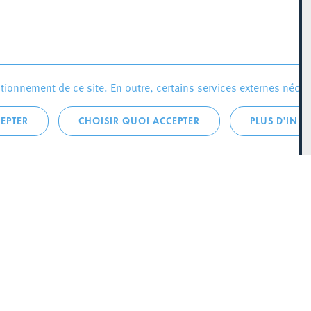
ionnement de ce site. En outre, certains services externes néces
EPTER
CHOISIR QUOI ACCEPTER
PLUS D'INF
que:
City Life
Actualités
 LA
Agenda
SCH
Since Esch2022