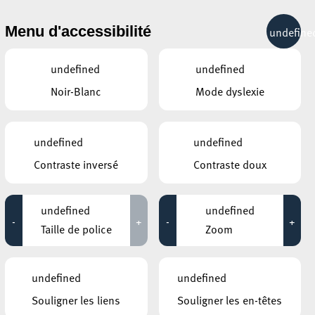
& RÉCRÉATION
MOBILITÉ
TOURIST INFO
Menu d'accessibilité
undefine
24°C
undefined
undefined
Noir-Blanc
Mode dyslexie
AUTRES ÉVÉNEMENTS
DU 06 MARS
ARISTON
undefined
undefined
In the air
Contraste inversé
Contraste doux
AUTRES ÉVÉNEMENTS
undefined
undefined
SIMILAIRES
-
+
-
+
Taille de police
Zoom
ARISTON
Michael Kohlhaas
27 février 2027
undefined
undefined
. Où
Souligner les liens
Souligner les en-têtes
ESCHER THEATER – ESCH-SUR-ALZETTE
e
Hokuspokus