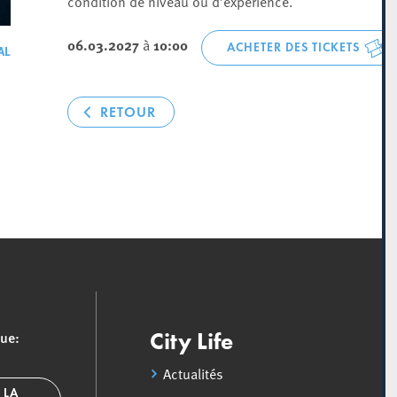
condition de niveau ou d’expérience.
06.03.2027
à
10:00
ACHETER DES TICKETS
AL
RETOUR
que:
City Life
Actualités
 LA