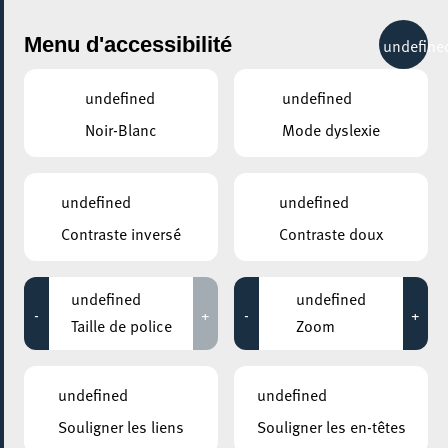
City Life
Menu d'accessibilité
undefine
undefined
undefined
Noir-Blanc
Mode dyslexie
undefined
undefined
Contraste inversé
Contraste doux
undefined
undefined
-
+
-
+
Taille de police
Zoom
undefined
undefined
AJOUTER À ICAL
Souligner les liens
Souligner les en-têtes
PARTAGER L'ÉVENEMENT