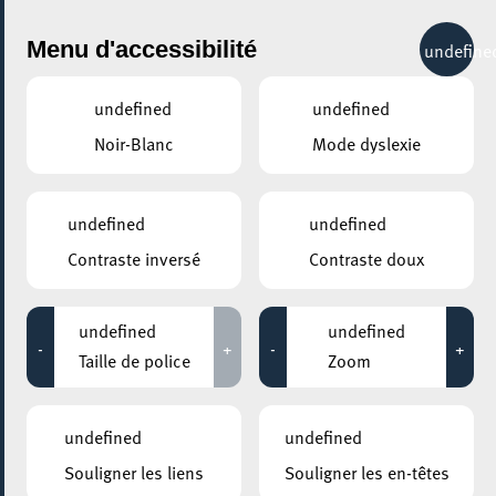
City Life
Menu d'accessibilité
undefine
undefined
undefined
Noir-Blanc
Mode dyslexie
undefined
undefined
Contraste inversé
Contraste doux
undefined
undefined
-
+
-
+
Taille de police
Zoom
AJOUTER À ICAL
undefined
undefined
PARTAGER L'ÉVENEMENT
Souligner les liens
Souligner les en-têtes