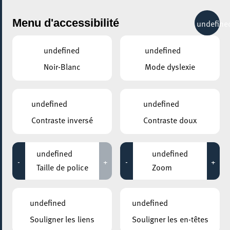
City Life
Menu d'accessibilité
undefine
undefined
undefined
Noir-Blanc
Mode dyslexie
undefined
undefined
Contraste inversé
Contraste doux
undefined
undefined
-
+
-
+
Taille de police
Zoom
undefined
undefined
AJOUTER À ICAL
Souligner les liens
Souligner les en-têtes
COMMENT Y ACCÉDER