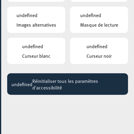
undefined
undefined
Images alternatives
Masque de lecture
undefined
undefined
Curseur blanc
Curseur noir
AJOUTER À ICAL
Réinitialiser tous les paramètres
undefined
PARTAGER L'ÉVENEMENT
d'accessibilité
Jeudi 15 Octobre - Jeudi 25 Mars
BATIMENT 4
Atelier Improvisation