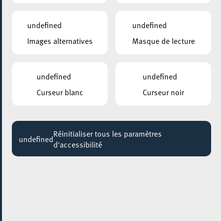
undefined
undefined
Images alternatives
Masque de lecture
undefined
undefined
Curseur blanc
Curseur noir
AJOUTER À ICAL
Réinitialiser tous les paramètres
undefined
PARTAGER L'ÉVENEMENT
d'accessibilité
Jeudi 22 Octobre - Jeudi 18 Mars
BATIMENT 4
Atelier stand-up