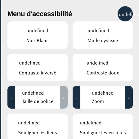
City Life
Menu d'accessibilité
undefine
undefined
undefined
Noir-Blanc
Mode dyslexie
undefined
undefined
Contraste inversé
Contraste doux
undefined
undefined
-
+
-
+
Taille de police
Zoom
undefined
undefined
AJOUTER À ICAL
Souligner les liens
Souligner les en-têtes
COMMENT Y ACCÉDER