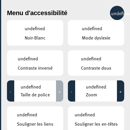
City Life
Menu d'accessibilité
undefine
undefined
undefined
Noir-Blanc
Mode dyslexie
undefined
undefined
Contraste inversé
Contraste doux
undefined
undefined
-
+
-
+
Taille de police
Zoom
undefined
undefined
AJOUTER À ICAL
Souligner les liens
Souligner les en-têtes
COMMENT Y ACCÉDER