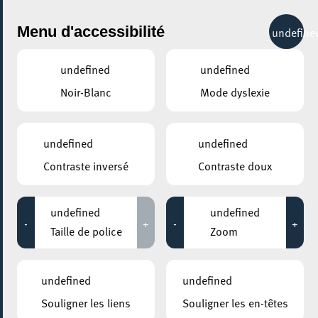
City Life
Menu d'accessibilité
undefine
undefined
undefined
Noir-Blanc
Mode dyslexie
undefined
undefined
Contraste inversé
Contraste doux
undefined
undefined
-
+
-
+
Taille de police
Zoom
AJOUTER À ICAL
undefined
undefined
COMMENT Y ACCÉDER
Souligner les liens
Souligner les en-têtes
PARTAGER L'ÉVENEMENT