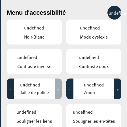
City Life
Menu d'accessibilité
undefine
undefined
undefined
Noir-Blanc
Mode dyslexie
undefined
undefined
Contraste inversé
Contraste doux
undefined
undefined
-
+
-
+
Taille de police
Zoom
undefined
undefined
AJOUTER À ICAL
Souligner les liens
Souligner les en-têtes
COMMENT Y ACCÉDER