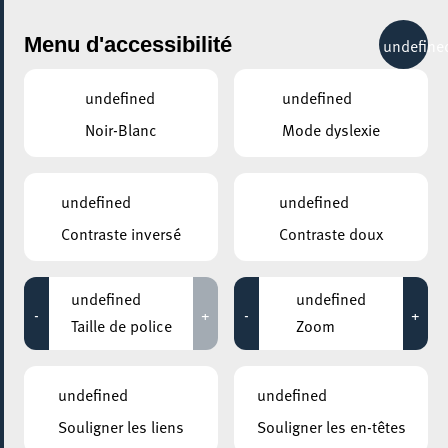
City Life
Menu d'accessibilité
undefine
undefined
undefined
Noir-Blanc
Mode dyslexie
undefined
undefined
Contraste inversé
Contraste doux
undefined
undefined
-
+
-
+
Taille de police
Zoom
undefined
undefined
AJOUTER À ICAL
Souligner les liens
Souligner les en-têtes
COMMENT Y ACCÉDER