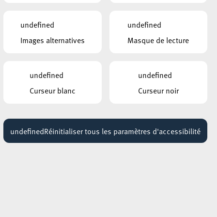
s
19:00 - 22:30
undefined
undefined
our
Images alternatives
Masque de lecture
undefined
undefined
Curseur blanc
Curseur noir
undefined
Réinitialiser tous les paramètres d'accessibilité