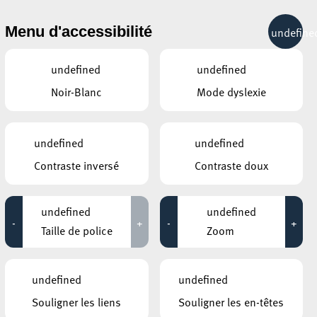
& RÉCRÉATION
MOBILITÉ
TOURIST INFO
Menu d'accessibilité
undefine
29°C
undefined
undefined
Noir-Blanc
Mode dyslexie
AUTRES ÉVÉNEMENTS
SIMILAIRES
ROCKHAL – ETABLISSEMENT PUBLIC
undefined
undefined
CENTRE DE MUSIQUES AMPLIFIÉES
Samu Haber
Contraste inversé
Contraste doux
15 octobre 2026
17:00 - 19:00
undefined
undefined
CENTRE CULTUREL KULTURFABRIK ESCH
-
+
-
+
DJ SET LeGenco
Taille de police
Zoom
reux
04 septembre 2026
16:00 - 18:00
undefined
undefined
BRIDDERHAUS
Salon Next Gen
Souligner les liens
Souligner les en-têtes
14 novembre 2026