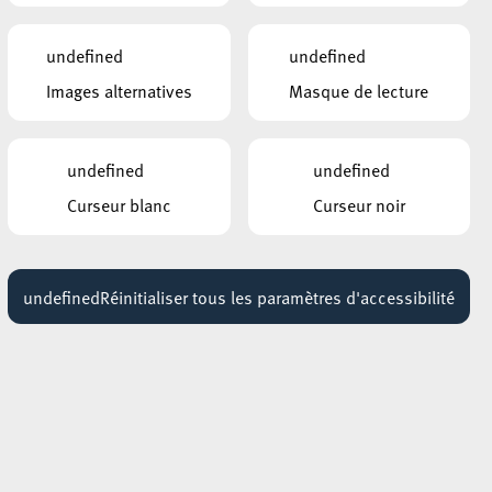
undefined
undefined
re
Images alternatives
Masque de lecture
undefined
undefined
t
Curseur blanc
Curseur noir
undefined
Réinitialiser tous les paramètres d'accessibilité