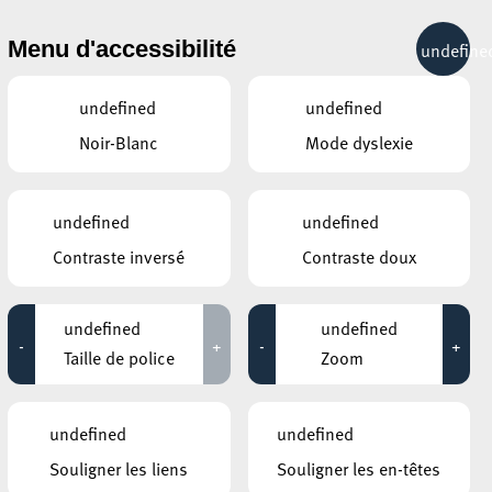
& RÉCRÉATION
MOBILITÉ
TOURIST INFO
Menu d'accessibilité
undefine
17°C
undefined
undefined
Noir-Blanc
Mode dyslexie
AUTRES ÉVÉNEMENTS
SIMILAIRES
ESCHER THEATER – ESCH-SUR-ALZETTE
undefined
undefined
Concert de Nouvel An
Contraste inversé
Contraste doux
01 janvier 2027
16:00 - 18:30
undefined
undefined
-
+
-
+
Taille de police
Zoom
undefined
undefined
Souligner les liens
Souligner les en-têtes