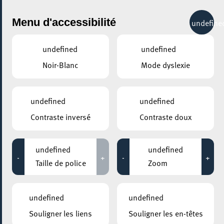
City Life
Menu d'accessibilité
undefine
undefined
undefined
Noir-Blanc
Mode dyslexie
undefined
undefined
Contraste inversé
Contraste doux
undefined
undefined
-
+
-
+
Taille de police
Zoom
undefined
undefined
AJOUTER À ICAL
Souligner les liens
Souligner les en-têtes
PARTAGER L'ÉVENEMENT