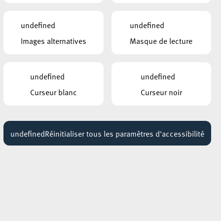
au Centre Islamique visite
guidée
09:00 - 11:45
undefined
undefined
Images alternatives
Masque de lecture
undefined
undefined
Curseur blanc
Curseur noir
undefined
Réinitialiser tous les paramètres d'accessibilité