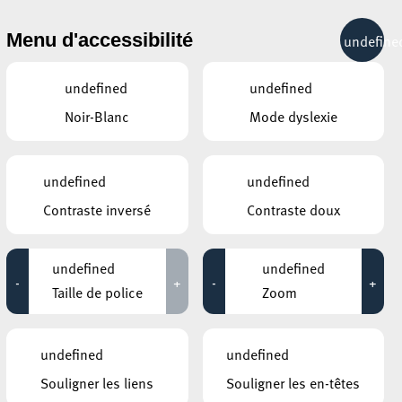
& RÉCRÉATION
MOBILITÉ
TOURIST INFO
Menu d'accessibilité
undefine
13°C
undefined
undefined
Noir-Blanc
Mode dyslexie
AUTRES ÉVÉNEMENTS
DU 27 MARS
CENTRE ISLAMIQUE « GAZI ISA-BEG »
undefined
undefined
Exposition sur l’islam et sa
Contraste inversé
Contraste doux
civilisation au Centre
Islamique
n
08:00 - 19:00
undefined
undefined
-
+
-
+
ESCH2022 / TERRITOIRE LUXEMBOURG
Taille de police
Zoom
SQUARE BLOOM – Pasta
forum
es
08:30 - 15:00
undefined
undefined
CENTRE ISLAMIQUE « GAZI ISA-BEG »
le «
Souligner les liens
Souligner les en-têtes
JOURNEE PORTE OUVERTE