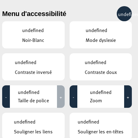
& RÉCRÉATION
MOBILITÉ
TOURIST INFO
Menu d'accessibilité
undefine
19°C
undefined
undefined
Noir-Blanc
Mode dyslexie
AUTRES ÉVÉNEMENTS
DU 25 SEPTEMBRE
CENTRE NATURE ET FORÊT ELLERGRONN
undefined
undefined
Construction et bricolage en
Contraste inversé
Contraste doux
bois brut
12:00 - 17:00
n
undefined
undefined
ESCHER THEATER – ESCH-SUR-ALZETTE
-
+
-
+
Open Rehearsal: "Der
Taille de police
Zoom
Besuch der alten Dame" –
REMIX Festival Esch2022
13:00 - 16:30
undefined
undefined
Souligner les liens
Souligner les en-têtes
AUTRES ÉVÉNEMENTS