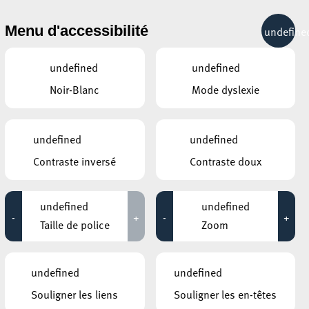
& RÉCRÉATION
MOBILITÉ
TOURIST INFO
Menu d'accessibilité
undefine
28°C
undefined
undefined
Noir-Blanc
Mode dyslexie
ÉVÉNEMENTS CONTINUS
undefined
undefined
31 AOÛT 2020
Contraste inversé
Contraste doux
ANNEXE22
Exposition : Sollbruchstelle de Max
undefined
undefined
Mertens
-
+
-
+
Taille de police
Zoom
Jusqu'au 05 septembre
HÔTEL DE VILLE D’ESCH-SUR-ALZETTE
undefined
undefined
MBSR – Conference Mindfulness
Souligner les liens
Souligner les en-têtes
Jusqu'au 05 octobre