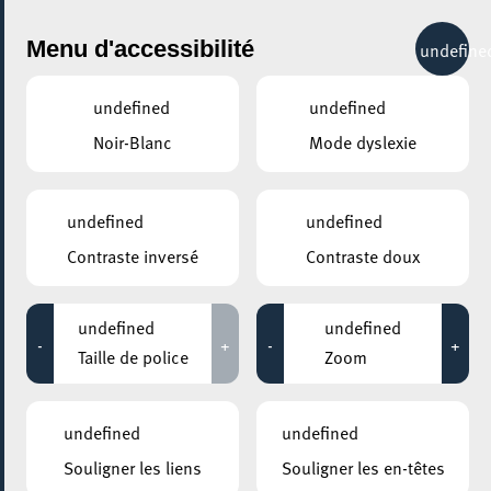
City Life
Menu d'accessibilité
undefine
undefined
undefined
Noir-Blanc
Mode dyslexie
GENRE
OPÉRA
undefined
undefined
Contraste inversé
Contraste doux
LIEUX
Tous
undefined
undefined
-
+
-
+
Taille de police
Zoom
10 décembre 2022
undefined
undefined
KINEPOLIS KIRCHBERG
Souligner les liens
Souligner les en-têtes
Opéra MET "The Hours"