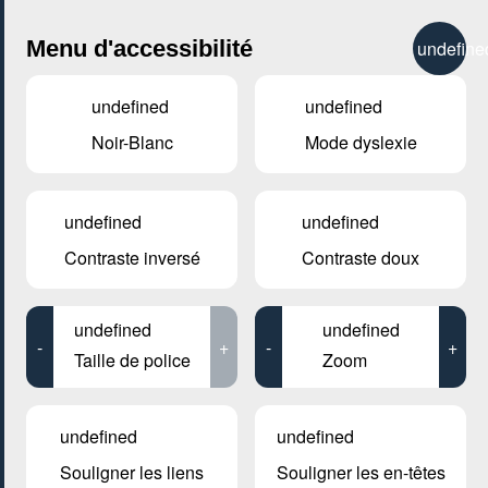
City Life
Menu d'accessibilité
undefine
undefined
undefined
Noir-Blanc
Mode dyslexie
GENRE
ARTISTIQUE
undefined
undefined
Contraste inversé
Contraste doux
LIEUX
Tous
undefined
undefined
-
+
-
+
Taille de police
Zoom
16 mai 2023
undefined
undefined
MOSAÏQUE CLUB – CLUB SENIOR À ESCH/ALZETTE
Souligner les liens
Souligner les en-têtes
Dessin d’observation botanique