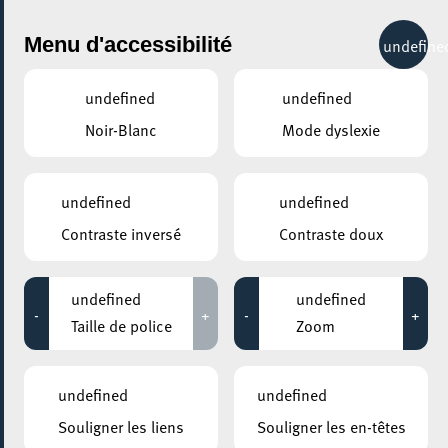
City Life
Menu d'accessibilité
undefine
undefined
undefined
Noir-Blanc
Mode dyslexie
GENRE
SCIENCE & TECHNOLOGY
undefined
undefined
Contraste inversé
Contraste doux
LIEUX
Tous
undefined
undefined
-
+
-
+
Taille de police
Zoom
12 novembre 2021
undefined
undefined
UNIVERSITÉ DU LUXEMBOURG – CAMPUS BELVAL / MAISON DU SAVOIR
Souligner les liens
Souligner les en-têtes
LE “AI & ART PAVILION”