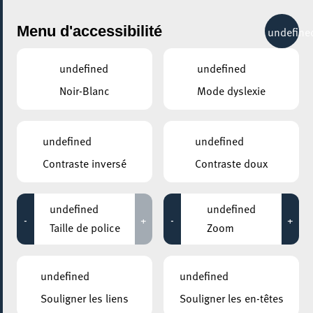
City Life
Menu d'accessibilité
undefine
undefined
undefined
Noir-Blanc
Mode dyslexie
GENRE
TENNIS DE TABLE
undefined
undefined
Contraste inversé
Contraste doux
LIEUX
Tous
undefined
undefined
-
+
-
+
Taille de police
Zoom
25 avril 2024
undefined
undefined
COHS
Souligner les liens
Souligner les en-têtes
Tennis de table / Dësch-Tennis