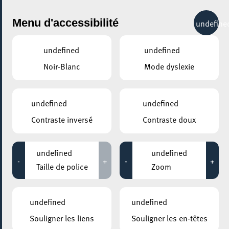
City Life
Menu d'accessibilité
undefine
undefined
undefined
Noir-Blanc
Mode dyslexie
undefined
undefined
Contraste inversé
Contraste doux
undefined
undefined
-
+
-
+
AJOUTER À ICAL
Taille de police
Zoom
PARTAGER L'ÉVENEMENT
undefined
undefined
Samedi 25 Juillet - Samedi 05 Septembre
13:00 - 20:00
Souligner les liens
Souligner les en-têtes
ANNEXE22