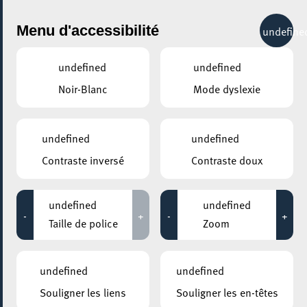
City Life
Menu d'accessibilité
undefine
undefined
undefined
Noir-Blanc
Mode dyslexie
GENRE
SPECTACLES PAROLES
undefined
undefined
Contraste inversé
Contraste doux
LIEUX
Tous
undefined
undefined
-
+
-
+
Taille de police
Zoom
01 mars 2023
undefined
undefined
ESCHER THEATER – ESCH-SUR-ALZETTE
Souligner les liens
Souligner les en-têtes
LES GEANTS