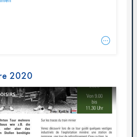
immen
re 2020
LOISIRS