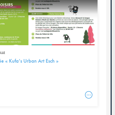
LOISIRS
ILLE
e « Kufa’s Urban Art Esch »