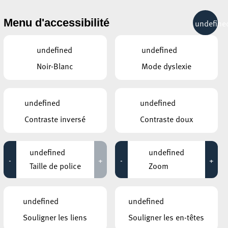
& RÉCRÉATION
MOBILITÉ
TOURIST INFO
Menu d'accessibilité
undefine
15°C
undefined
undefined
Noir-Blanc
Mode dyslexie
ÉVÉNEMENTS CONTINUS
undefined
undefined
31 AOÛT 2020
Contraste inversé
Contraste doux
ANNEXE22
Exposition : Sollbruchstelle de Max
undefined
undefined
Mertens
-
+
-
+
Taille de police
Zoom
Jusqu'au 05 septembre
HÔTEL DE VILLE D’ESCH-SUR-ALZETTE
undefined
undefined
MBSR – Conference Mindfulness
Souligner les liens
Souligner les en-têtes
Jusqu'au 05 octobre