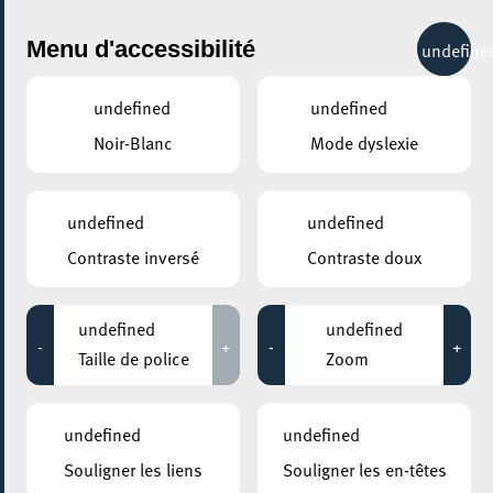
City Life
Menu d'accessibilité
undefine
undefined
undefined
Noir-Blanc
Mode dyslexie
GENRE
SÉRIGRAPHIE
undefined
undefined
Contraste inversé
Contraste doux
LIEUX
Tous
undefined
undefined
-
+
-
+
Taille de police
Zoom
10 novembre 2022
undefined
undefined
CENTRE-VILLE D’ESCH-SUR-ALZETTE
Souligner les liens
Souligner les en-têtes
Soirée sérigraphie