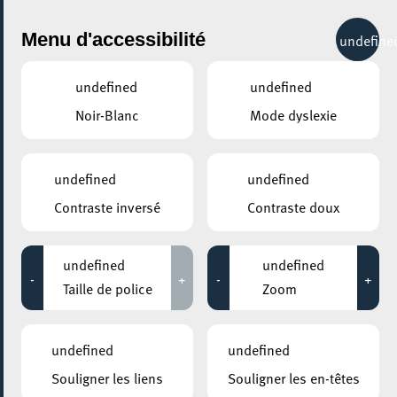
City Life
Menu d'accessibilité
undefine
undefined
undefined
Noir-Blanc
Mode dyslexie
GENRE
INDIE
undefined
undefined
Contraste inversé
Contraste doux
LIEUX
Tous
undefined
undefined
-
+
-
+
Taille de police
Zoom
06 janvier 2022
undefined
undefined
MESA MAISON DE LA TRANSITION
Souligner les liens
Souligner les en-têtes
Concert – Hannah Ida (REPORTÉ!)