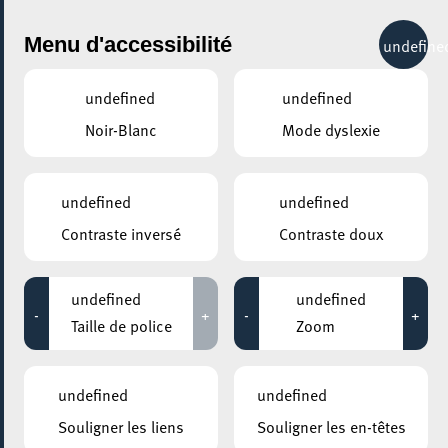
City Life
Menu d'accessibilité
undefine
undefined
undefined
Noir-Blanc
Mode dyslexie
GENRE
MUSIQUE
undefined
undefined
Contraste inversé
Contraste doux
LIEUX
Tous
undefined
undefined
-
+
-
+
Taille de police
Zoom
03 septembre 2020
undefined
undefined
The Feather
Souligner les liens
Souligner les en-têtes
21:30