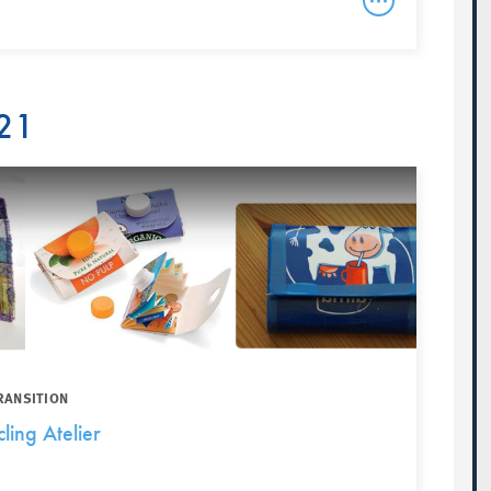
21
RANSITION
ling Atelier