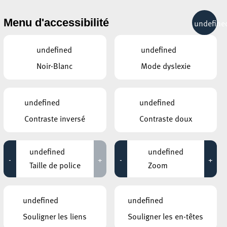
& RÉCRÉATION
MOBILITÉ
TOURIST INFO
Menu d'accessibilité
undefine
30°C
undefined
undefined
Noir-Blanc
Mode dyslexie
ÉVÉNEMENTS CONTINUS
undefined
undefined
31 AOÛT 2020
Contraste inversé
Contraste doux
ANNEXE22
Exposition : Sollbruchstelle de Max
undefined
undefined
Mertens
-
+
-
+
Taille de police
Zoom
Jusqu'au 05 septembre
HÔTEL DE VILLE D’ESCH-SUR-ALZETTE
undefined
undefined
MBSR – Conference Mindfulness
Souligner les liens
Souligner les en-têtes
Jusqu'au 05 octobre