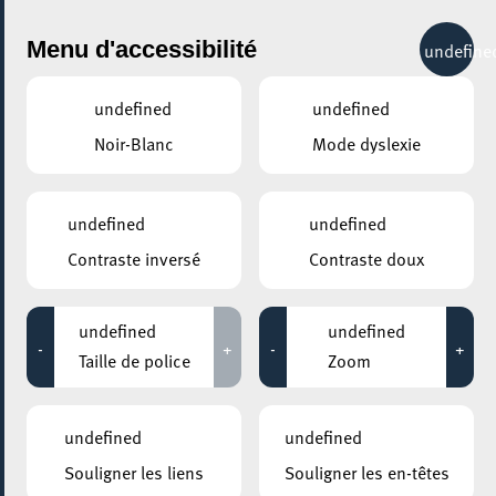
City Life
Menu d'accessibilité
undefine
undefined
undefined
Noir-Blanc
Mode dyslexie
GENRE
ARTS & DESIGN
undefined
undefined
Contraste inversé
Contraste doux
LIEUX
Tous
undefined
undefined
-
+
-
+
Taille de police
Zoom
30 novembre 2020
undefined
undefined
ESCH2022 / TERRITOIRE LUXEMBOURG
Souligner les liens
Souligner les en-têtes
FENÊTRE OUVERTE