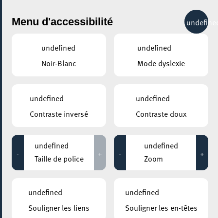
City Life
Menu d'accessibilité
undefine
undefined
undefined
Noir-Blanc
Mode dyslexie
undefined
undefined
Contraste inversé
Contraste doux
undefined
undefined
-
+
-
+
Taille de police
Zoom
AJOUTER À ICAL
undefined
undefined
PARTAGER L'ÉVENEMENT
Souligner les liens
Souligner les en-têtes
Samedi 16 Juillet - Dimanche 17 Juillet
14:00 - 12:00