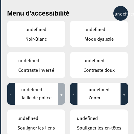
City Life
Menu d'accessibilité
undefine
undefined
undefined
Noir-Blanc
Mode dyslexie
undefined
undefined
Contraste inversé
Contraste doux
undefined
undefined
-
+
-
+
Taille de police
Zoom
AJOUTER À ICAL
undefined
undefined
PARTAGER L'ÉVENEMENT
Souligner les liens
Souligner les en-têtes
Mardi 08 Novembre - Mercredi 07 Décembre