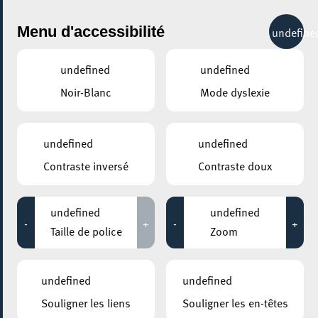
City Life
Menu d'accessibilité
undefine
undefined
undefined
Noir-Blanc
Mode dyslexie
undefined
undefined
Contraste inversé
Contraste doux
undefined
undefined
-
+
-
+
Taille de police
Zoom
undefined
undefined
Souligner les liens
Souligner les en-têtes
AJOUTER À ICAL