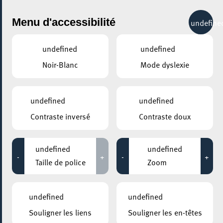
City Life
Menu d'accessibilité
undefine
undefined
undefined
Noir-Blanc
Mode dyslexie
undefined
undefined
Contraste inversé
Contraste doux
undefined
undefined
-
+
-
+
Taille de police
Zoom
AJOUTER À ICAL
undefined
undefined
PARTAGER L'ÉVENEMENT
Souligner les liens
Souligner les en-têtes
Mercredi 18 Janvier
14:00 - 16:00