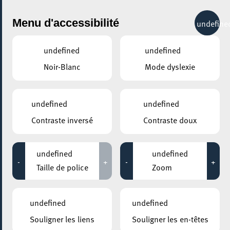
City Life
Menu d'accessibilité
undefine
undefined
undefined
Noir-Blanc
Mode dyslexie
undefined
undefined
Contraste inversé
Contraste doux
undefined
undefined
-
+
-
+
AJOUTER À ICAL
Taille de police
Zoom
COMMENT Y ACCÉDER
PARTAGER L'ÉVENEMENT
undefined
undefined
Lundi 11 Octobre
Souligner les liens
Souligner les en-têtes
10:00 - 12:00
ESCHER THEATER – ESCH-SUR-ALZETTE