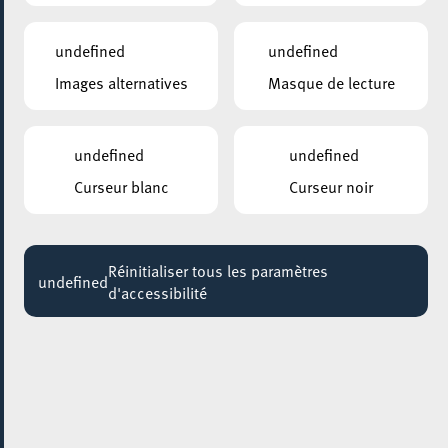
undefined
undefined
Images alternatives
Masque de lecture
AJOUTER À ICAL
COMMENT Y ACCÉDER
undefined
undefined
PARTAGER L'ÉVENEMENT
Curseur blanc
Curseur noir
Mercredi 06 Octobre
19:00
ROCKHAL – ETABLISSEMENT PUBLIC CENTRE DE MUSIQUES AMPLIFIÉES
SUZANE
Réinitialiser tous les paramètres
undefined
d'accessibilité
Les tickets seront mis en vente le vendredi 26 février à
10h00
Suzane ne gamberge pas, malgré l’accélération
démentielle des choses, malgré l’accueil d’un public de
plus en plus nombreux. D’espoir, elle est devenue
phénomène. C’est la presse hexagonale qui le dit. Suzane