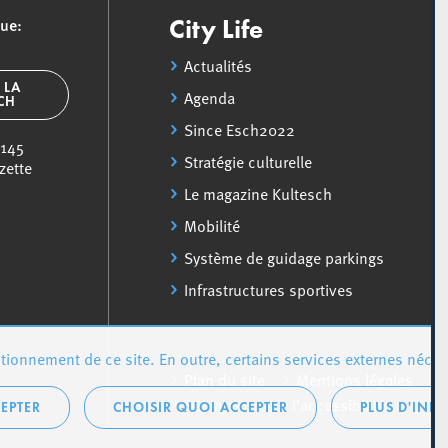
que:
City Life
Actualités
 LA
Agenda
SCH
Since Esch2022
 145
Stratégie culturelle
zette
Le magazine Kultesch
Mobilité
Système de guidage parkings
Infrastructures sportives
ionnement de ce site. En outre, certains services externes néces
Plan du site
Mentions légales
Déclaration sur l’accessibilité
EPTER
CHOISIR QUOI ACCEPTER
PLUS D'INF