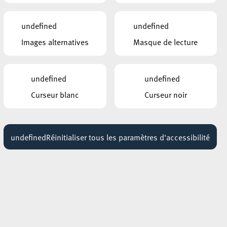
Soirée ciné
 se
19:00 - 23:55
undefined
undefined
Images alternatives
Masque de lecture
AUTRES ÉVÉNEMENTS
SIMILAIRES
nt
ESCHER THEATER – ESCH-SUR-ALZETTE
undefined
undefined
Nora
é
14 avril 2027
Curseur blanc
Curseur noir
ATE
ARISTON
La ville ouverte
28 avril 2027
undefined
Réinitialiser tous les paramètres d'accessibilité
f
ARISTON
Atelier de théâtre pour
enfants
11 octobre 2026
11:00 - 14:00