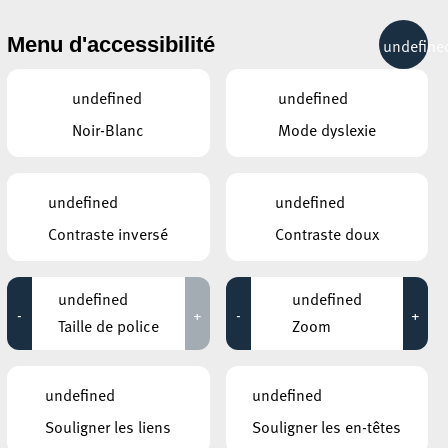
& RÉCRÉATION
MOBILITÉ
TOURIST INFO
Menu d'accessibilité
undefine
12°C
undefined
undefined
Noir-Blanc
Mode dyslexie
AUTRES ÉVÉNEMENTS
DU 14 JUILLET
ESCH2022 / TERRITOIRE LUXEMBOURG
undefined
undefined
Radio Art Zone: Anna Friz –
Contraste inversé
Contraste doux
featuring a live
performance
12:00 - 12:00
undefined
undefined
-
+
-
+
KONSCHTHAL ESCH
Taille de police
Zoom
 et
Visite dessinée – Walking,
Talking, Drawing
nt
16:30 - 20:00
undefined
undefined
ESCH2022 / TERRITOIRE LUXEMBOURG
Souligner les liens
Souligner les en-têtes
d’un
Le Soubresaut du Castor –