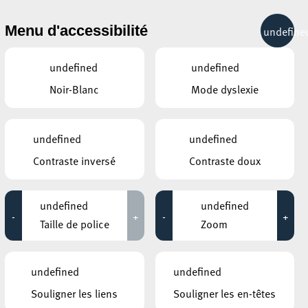
& RÉCRÉATION
MOBILITÉ
TOURIST INFO
Menu d'accessibilité
undefine
24°C
undefined
undefined
Noir-Blanc
Mode dyslexie
AUTRES ÉVÉNEMENTS
DU 13 MARS
MOSAÏQUE CLUB – CLUB SENIOR À
undefined
undefined
ESCH/ALZETTE
Lunch concert à la
Contraste inversé
Contraste doux
Philharmonie Luxembourg
10:00 - 15:30
undefined
undefined
CONSERVATOIRE DE MUSIQUE DE LA
-
+
-
+
VILLE D’ESCH/ALZETTE
Taille de police
Zoom
Prix de la Musique – Rotary
Club Esch-sur-Alzette
ent
19:00 - 22:00
undefined
undefined
les
Angela Aux @Ratelach
Souligner les liens
Souligner les en-têtes
19:00 - 20:00