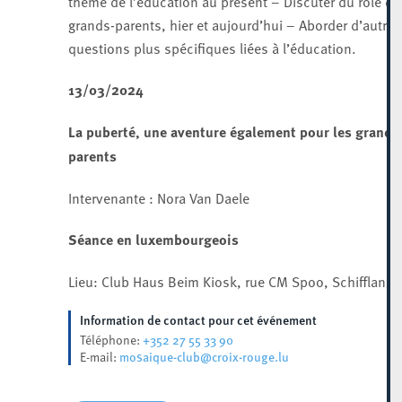
thème de l’éducation au présent – Discuter du rôle de
grands-parents, hier et aujourd’hui – Aborder d’autres
questions plus spécifiques liées à l’éducation.
13/03/2024
La puberté, une aventure également pour les grands
parents
Intervenante : Nora Van Daele
Séance en luxembourgeois
Lieu: Club Haus Beim Kiosk, rue CM Spoo, Schifflange
Information de contact pour cet événement
+352 27 55 33 90
Téléphone:
mosaique-club@croix-rouge.lu
E-mail: