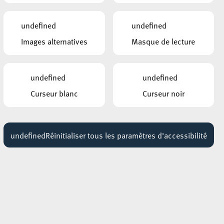
s
undefined
undefined
Images alternatives
Masque de lecture
-
undefined
undefined
Curseur blanc
Curseur noir
undefined
Réinitialiser tous les paramètres d'accessibilité