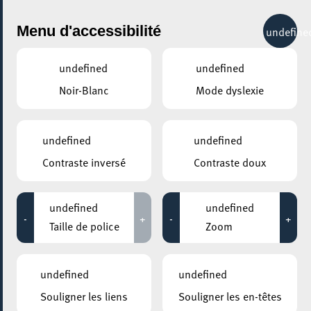
City Life
Menu d'accessibilité
undefine
undefined
undefined
Noir-Blanc
Mode dyslexie
undefined
undefined
Contraste inversé
Contraste doux
undefined
undefined
-
+
-
+
Taille de police
Zoom
undefined
undefined
AJOUTER À ICAL
Souligner les liens
Souligner les en-têtes
PARTAGER L'ÉVENEMENT