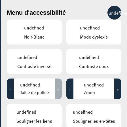
City Life
Menu d'accessibilité
undefine
undefined
undefined
Noir-Blanc
Mode dyslexie
undefined
undefined
Contraste inversé
Contraste doux
AJOUTER À ICAL
undefined
undefined
-
+
-
+
Taille de police
Zoom
PARTAGER L'ÉVENEMENT
Mercredi 16 Novembre
19:00 - 20:45
undefined
undefined
Footballeur et homo: au
Souligner les liens
Souligner les en-têtes