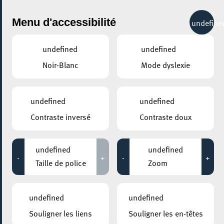
City Life
Menu d'accessibilité
undefine
undefined
undefined
Noir-Blanc
Mode dyslexie
undefined
undefined
Contraste inversé
Contraste doux
undefined
undefined
-
+
-
+
Taille de police
Zoom
undefined
undefined
AJOUTER À ICAL
Souligner les liens
Souligner les en-têtes
PARTAGER L'ÉVENEMENT