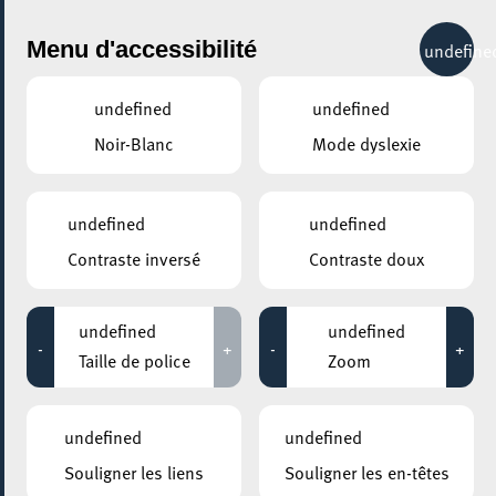
City Life
Menu d'accessibilité
undefine
undefined
undefined
Noir-Blanc
Mode dyslexie
undefined
undefined
Contraste inversé
Contraste doux
undefined
undefined
-
+
-
+
Taille de police
Zoom
undefined
undefined
AJOUTER À ICAL
Souligner les liens
Souligner les en-têtes
PARTAGER L'ÉVENEMENT